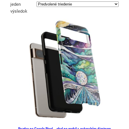
jeden
výsledok
Puzdro na Google Pixel – obal na mobil s autorským dizajnom