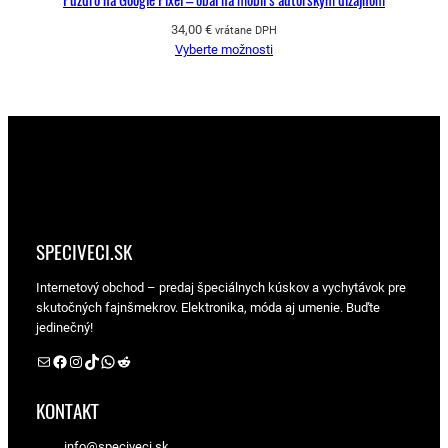
34,00
€
vrátane DPH
Vyberte možnosti
SPECIVECI.SK
Internetový obchod – predaj špeciálnych kúskov a vychytávok pre
skutočných fajnšmekrov. Elektronika, móda aj umenie. Buďte
jedinečný!
Facebook Matej Dravecký
Facebook speciveci.sk
Instagram speciveci.sk
Tik Tok speciveci.sk
WhatsApp speciveci.sk
Reddit Matej Dravecký
KONTAKT
info@speciveci.sk