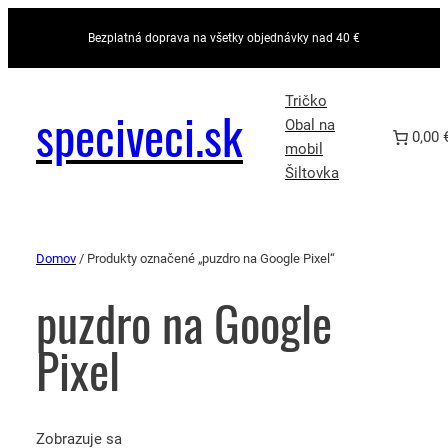
Bezplatná doprava na všetky objednávky nad 40 €
Tričko
speciveci.sk
Obal na
0,00 
mobil
Šiltovka
Domov
/ Produkty označené „puzdro na Google Pixel“
puzdro na Google
Pixel
Zobrazuje sa