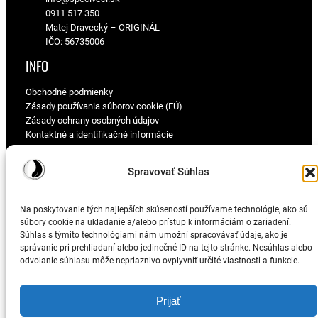
0911 517 350
Matej Dravecký – ORIGINÁL
IČO: 56735006
INFO
Obchodné podmienky
Zásady používania súborov cookie (EÚ)
Zásady ochrany osobných údajov
Kontaktné a identifikačné informácie
PRE TEBA
Spravovať Súhlas
Môj účet
Pokladňa
Na poskytovanie tých najlepších skúseností používame technológie, ako sú
O čo kurva ide?
súbory cookie na ukladanie a/alebo prístup k informáciám o zariadení.
Súhlas s týmito technológiami nám umožní spracovávať údaje, ako je
správanie pri prehliadaní alebo jedinečné ID na tejto stránke. Nesúhlas alebo
odvolanie súhlasu môže nepriaznivo ovplyvniť určité vlastnosti a funkcie.
© 2025
speciveci.sk
Prijať