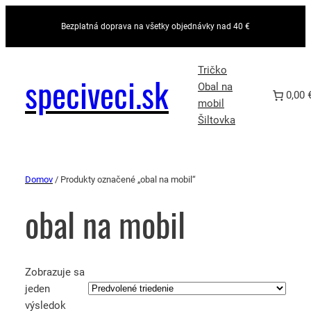
Bezplatná doprava na všetky objednávky nad 40 €
Tričko
speciveci.sk
Obal na
0,00 
mobil
Šiltovka
Domov
/ Produkty označené „obal na mobil“
obal na mobil
Zobrazuje sa
jeden
výsledok