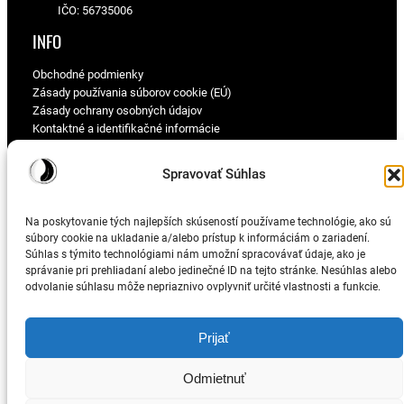
IČO: 56735006
INFO
Obchodné podmienky
Zásady používania súborov cookie (EÚ)
Zásady ochrany osobných údajov
Kontaktné a identifikačné informácie
PRE TEBA
Spravovať Súhlas
Môj účet
Pokladňa
Na poskytovanie tých najlepších skúseností používame technológie, ako sú
O čo kurva ide?
súbory cookie na ukladanie a/alebo prístup k informáciám o zariadení.
Súhlas s týmito technológiami nám umožní spracovávať údaje, ako je
správanie pri prehliadaní alebo jedinečné ID na tejto stránke. Nesúhlas alebo
odvolanie súhlasu môže nepriaznivo ovplyvniť určité vlastnosti a funkcie.
© 2025
speciveci.sk
Prijať
Odmietnuť