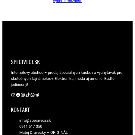
Vyberte možnosti
SPECIVECI.SK
Internetový obchod – predaj špeciálnych kúskov a vychytávok pre
skutočných fajnšmekrov. Elektronika, móda aj umenie. Buďte
jedinečný!
Facebook Matej Dravecký
Facebook speciveci.sk
Instagram speciveci.sk
Tik Tok speciveci.sk
WhatsApp speciveci.sk
Reddit Matej Dravecký
KONTAKT
info@speciveci.sk
0911 517 350
Matej Dravecký – ORIGINÁL