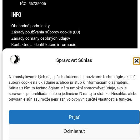
IČO: 56735006
INFO
Obchodné podmienky
Zásady používania súborov cookie (EÚ)
Zásady ochrany osobných údajov
Kontaktné a identifikačné informácie
PRE TEBA
Spravovať Súhlas
Môj účet
Pokladňa
Na poskytovanie tých najlepších skúseností používame technológie, ako sú
O čo kurva ide?
súbory cookie na ukladanie a/alebo prístup k informáciám o zariadení.
Súhlas s týmito technológiami nám umožní spracovávať údaje, ako je
správanie pri prehliadaní alebo jedinečné ID na tejto stránke. Nesúhlas alebo
odvolanie súhlasu môže nepriaznivo ovplyvniť určité vlastnosti a funkcie.
© 2025
speciveci.sk
Prijať
Odmietnuť