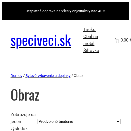
Bezplatná doprava na všetky objednávky nad 40 €
Tričko
speciveci.sk
Obal na
0,00 
mobil
Šiltovka
Domov
/
Bytové vybavenie a doplnky
/ Obraz
Obraz
Zobrazuje sa
jeden
výsledok