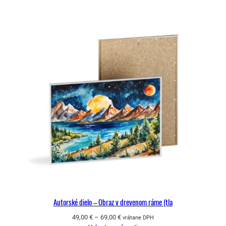
Autorské dielo – Obraz v drevenom ráme (tla
Price
49,00
€
–
69,00
€
vrátane DPH